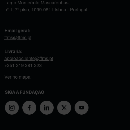
Largo Monterroio Mascarenhas,
nº 1, 7º piso, 1099-081 Lisboa - Portugal
Email geral:
ffms@ffms.pt
Livraria:
apoioaocliente@ffms.pt
+351
219 381 223
Ver no mapa
SIGA A FUNDAÇÃO