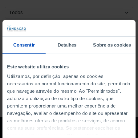
DATA DE INÍCIO
DATA DE FIM
Consentir
Detalhes
Sobre os cookies
ORDENAR POR
Este website utiliza cookies
Utilizamos, por definição, apenas os cookies
necessários ao normal funcionamento do site, permitindo
que navegue através do mesmo. Ao "Permitir todos",
autoriza a utilização de outro tipo de cookies, que
permitem proporcionar uma melhor experiência de
navegação, avaliar o desempenho do site ou apresentar
as melhores ofertas de produtos e serviços, de acordo
com as suas preferências. Se pretender escolher os
tipos de cookies, clique em "Personalizar". Saiba mais