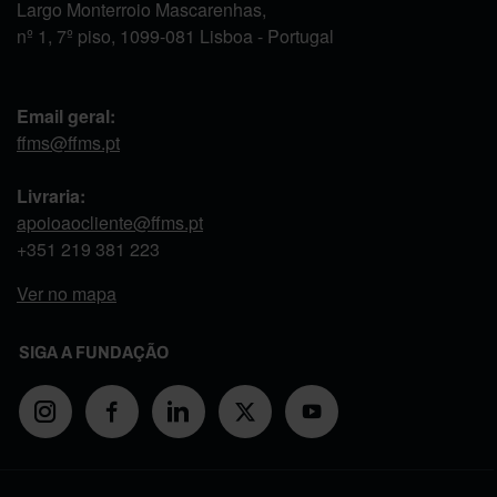
Largo Monterroio Mascarenhas,
nº 1, 7º piso, 1099-081 Lisboa - Portugal
Email geral:
ffms@ffms.pt
Livraria:
apoioaocliente@ffms.pt
+351
219 381 223
Ver no mapa
SIGA A FUNDAÇÃO