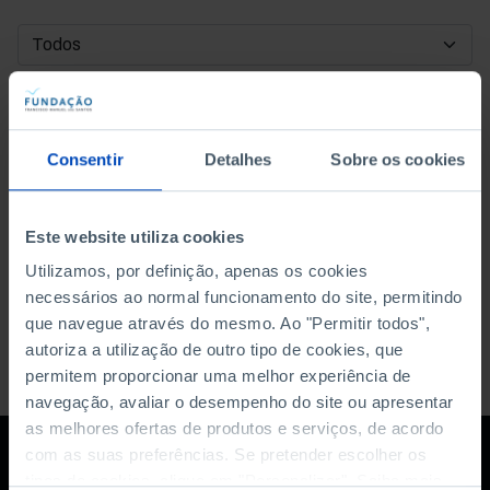
DATA DE INÍCIO
DATA DE FIM
Consentir
Detalhes
Sobre os cookies
ORDENAR POR
Este website utiliza cookies
Utilizamos, por definição, apenas os cookies
necessários ao normal funcionamento do site, permitindo
que navegue através do mesmo. Ao "Permitir todos",
autoriza a utilização de outro tipo de cookies, que
permitem proporcionar uma melhor experiência de
navegação, avaliar o desempenho do site ou apresentar
as melhores ofertas de produtos e serviços, de acordo
com as suas preferências. Se pretender escolher os
tipos de cookies, clique em "Personalizar". Saiba mais