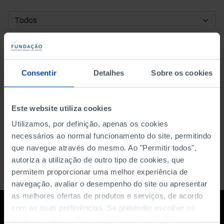
DATA DE INÍCIO
DATA DE FIM
Consentir
Detalhes
Sobre os cookies
ORDENAR POR
Este website utiliza cookies
Utilizamos, por definição, apenas os cookies
necessários ao normal funcionamento do site, permitindo
que navegue através do mesmo. Ao "Permitir todos",
autoriza a utilização de outro tipo de cookies, que
permitem proporcionar uma melhor experiência de
navegação, avaliar o desempenho do site ou apresentar
as melhores ofertas de produtos e serviços, de acordo
com as suas preferências. Se pretender escolher os
tipos de cookies, clique em "Personalizar". Saiba mais