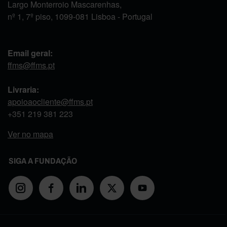
Largo Monterroio Mascarenhas,
nº 1, 7º piso, 1099-081 Lisboa - Portugal
Email geral:
ffms@ffms.pt
Livraria:
apoioaocliente@ffms.pt
+351
219 381 223
Ver no mapa
SIGA A FUNDAÇÃO