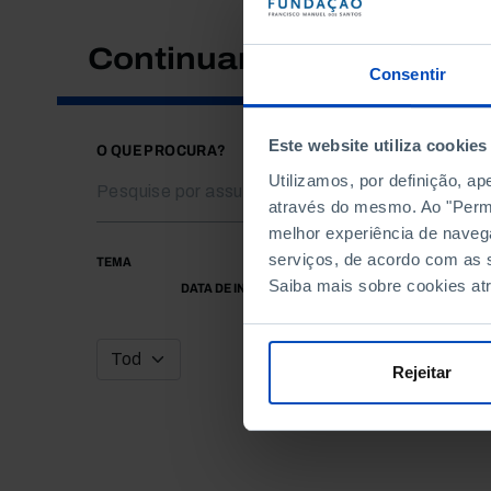
Continuar a pesquisar
Consentir
Este website utiliza cookies
O QUE PROCURA?
Utilizamos, por definição, a
através do mesmo. Ao "Permit
melhor experiência de naveg
serviços, de acordo com as s
TEMA
Saiba mais sobre cookies at
DATA DE INÍCIO
Rejeitar