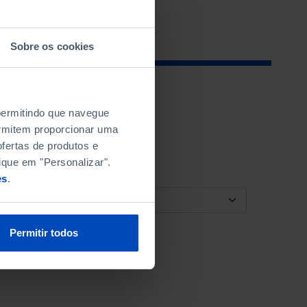
Sobre os cookies
 permitindo que navegue
permitem proporcionar uma
fertas de produtos e
ique em "Personalizar".
es
.
ORDENAR POR
Permitir todos