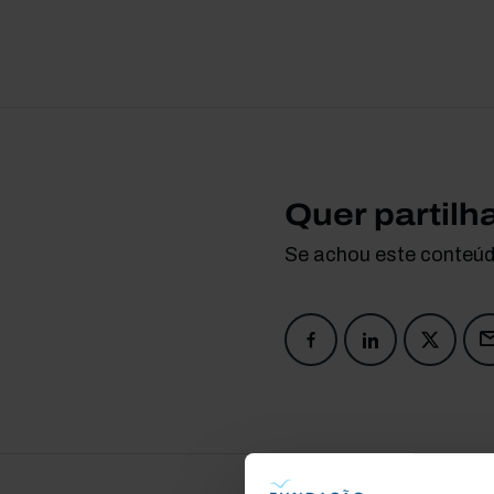
Quer partilh
Se achou este conteúdo