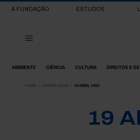
Main navigation
A FUNDAÇÃO
ESTUDOS
Themes Menu
AMBIENTE
CIÊNCIA
CULTURA
DIREITOS E D
HOME
CRONOLOGIAS
19 ABRIL 1983
19 A