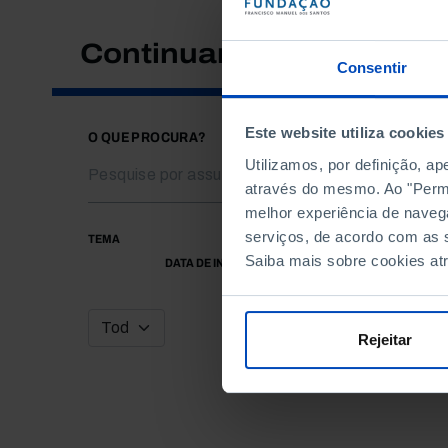
Continuar a pesquisar
Consentir
Este website utiliza cookies
O QUE PROCURA?
Utilizamos, por definição, a
através do mesmo. Ao "Permit
melhor experiência de naveg
serviços, de acordo com as s
TEMA
Saiba mais sobre cookies at
DATA DE INÍCIO
Rejeitar