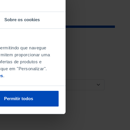
Sobre os cookies
 permitindo que navegue
permitem proporcionar uma
fertas de produtos e
ique em "Personalizar".
es
.
ORDENAR POR
Permitir todos