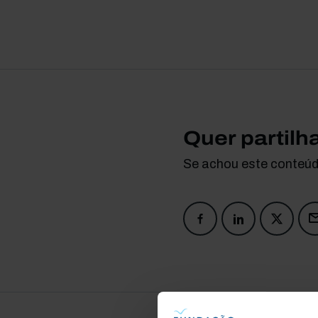
Quer partilh
Se achou este conteúdo