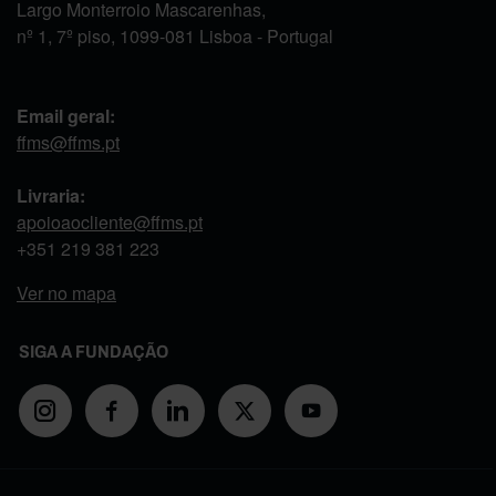
Largo Monterroio Mascarenhas,
nº 1, 7º piso, 1099-081 Lisboa - Portugal
Email geral:
ffms@ffms.pt
Livraria:
apoioaocliente@ffms.pt
+351
219 381 223
Ver no mapa
SIGA A FUNDAÇÃO