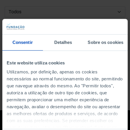
DATA DE INÍCIO
DATA DE FIM
Consentir
Detalhes
Sobre os cookies
ORDENAR POR
Este website utiliza cookies
Utilizamos, por definição, apenas os cookies
necessários ao normal funcionamento do site, permitindo
que navegue através do mesmo. Ao "Permitir todos",
autoriza a utilização de outro tipo de cookies, que
permitem proporcionar uma melhor experiência de
navegação, avaliar o desempenho do site ou apresentar
as melhores ofertas de produtos e serviços, de acordo
com as suas preferências. Se pretender escolher os
tipos de cookies, clique em "Personalizar". Saiba mais