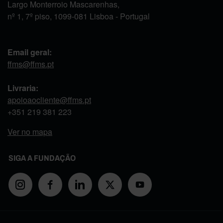
Largo Monterroio Mascarenhas,
nº 1, 7º piso, 1099-081 Lisboa - Portugal
Email geral:
ffms@ffms.pt
Livraria:
apoioaocliente@ffms.pt
+351
219 381 223
Ver no mapa
SIGA A FUNDAÇÃO