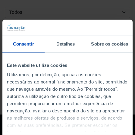
DATA DE INÍCIO
DATA DE FIM
Consentir
Detalhes
Sobre os cookies
ORDENAR POR
Este website utiliza cookies
Utilizamos, por definição, apenas os cookies
necessários ao normal funcionamento do site, permitindo
que navegue através do mesmo. Ao "Permitir todos",
autoriza a utilização de outro tipo de cookies, que
permitem proporcionar uma melhor experiência de
navegação, avaliar o desempenho do site ou apresentar
as melhores ofertas de produtos e serviços, de acordo
com as suas preferências. Se pretender escolher os
tipos de cookies, clique em "Personalizar". Saiba mais