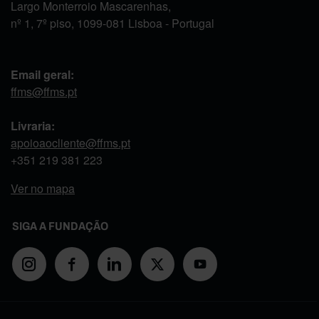
Largo Monterroio Mascarenhas,
nº 1, 7º piso, 1099-081 Lisboa - Portugal
Email geral:
ffms@ffms.pt
Livraria:
apoioaocliente@ffms.pt
+351
219 381 223
Ver no mapa
SIGA A FUNDAÇÃO