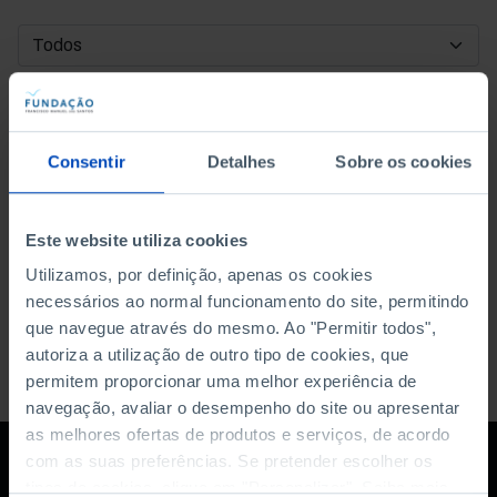
DATA DE INÍCIO
DATA DE FIM
Consentir
Detalhes
Sobre os cookies
ORDENAR POR
Este website utiliza cookies
Utilizamos, por definição, apenas os cookies
necessários ao normal funcionamento do site, permitindo
que navegue através do mesmo. Ao "Permitir todos",
autoriza a utilização de outro tipo de cookies, que
permitem proporcionar uma melhor experiência de
navegação, avaliar o desempenho do site ou apresentar
as melhores ofertas de produtos e serviços, de acordo
com as suas preferências. Se pretender escolher os
tipos de cookies, clique em "Personalizar". Saiba mais