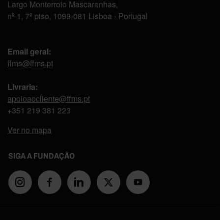
Largo Monterroio Mascarenhas,
nº 1, 7º piso, 1099-081 Lisboa - Portugal
Email geral:
ffms@ffms.pt
Livraria:
apoioaocliente@ffms.pt
+351
219 381 223
Ver no mapa
SIGA A FUNDAÇÃO