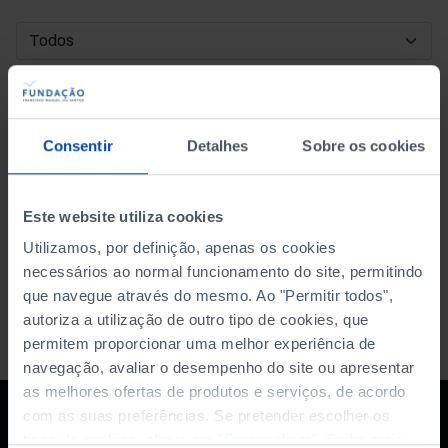
DATA DE INÍCIO
DATA DE FIM
Consentir
Detalhes
Sobre os cookies
ORDENAR POR
Este website utiliza cookies
Utilizamos, por definição, apenas os cookies
necessários ao normal funcionamento do site, permitindo
que navegue através do mesmo. Ao "Permitir todos",
autoriza a utilização de outro tipo de cookies, que
permitem proporcionar uma melhor experiência de
navegação, avaliar o desempenho do site ou apresentar
as melhores ofertas de produtos e serviços, de acordo
com as suas preferências. Se pretender escolher os
tipos de cookies, clique em "Personalizar". Saiba mais