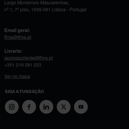
Largo Monterroio Mascarenhas,
nº 1, 7º piso, 1099-081 Lisboa - Portugal
Email geral:
ffms@ffms.pt
Livraria:
apoioaocliente@ffms.pt
+351
219 381 223
Ver no mapa
SIGA A FUNDAÇÃO