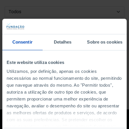
DATA DE INÍCIO
DATA DE FIM
Consentir
Detalhes
Sobre os cookies
ORDENAR POR
Este website utiliza cookies
Utilizamos, por definição, apenas os cookies
necessários ao normal funcionamento do site, permitindo
que navegue através do mesmo. Ao "Permitir todos",
autoriza a utilização de outro tipo de cookies, que
permitem proporcionar uma melhor experiência de
navegação, avaliar o desempenho do site ou apresentar
as melhores ofertas de produtos e serviços, de acordo
com as suas preferências. Se pretender escolher os
tipos de cookies, clique em "Personalizar". Saiba mais