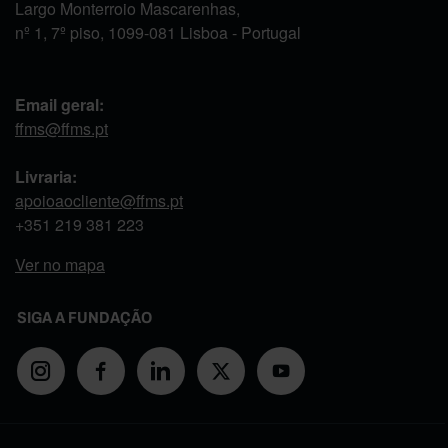
Largo Monterroio Mascarenhas,
nº 1, 7º piso, 1099-081 Lisboa - Portugal
Email geral:
ffms@ffms.pt
Livraria:
apoioaocliente@ffms.pt
+351
219 381 223
Ver no mapa
SIGA A FUNDAÇÃO