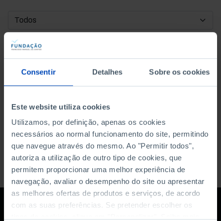
DATA DE INÍCIO
DATA DE FIM
Consentir
Detalhes
Sobre os cookies
ORDENAR POR
Este website utiliza cookies
Utilizamos, por definição, apenas os cookies
necessários ao normal funcionamento do site, permitindo
que navegue através do mesmo. Ao "Permitir todos",
autoriza a utilização de outro tipo de cookies, que
permitem proporcionar uma melhor experiência de
navegação, avaliar o desempenho do site ou apresentar
as melhores ofertas de produtos e serviços, de acordo
com as suas preferências. Se pretender escolher os
tipos de cookies, clique em "Personalizar". Saiba mais