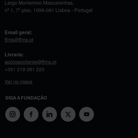
Largo Monterroio Mascarenhas,
nº 1, 7º piso, 1099-081 Lisboa - Portugal
Email geral:
ffms@ffms.pt
Livraria:
apoioaocliente@ffms.pt
+351
219 381 223
Ver no mapa
SIGA A FUNDAÇÃO