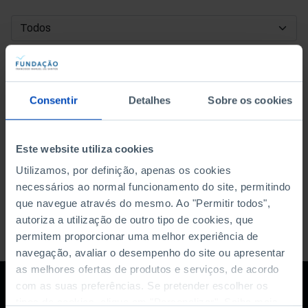
DATA DE INÍCIO
DATA DE FIM
Consentir
Detalhes
Sobre os cookies
ORDENAR POR
Este website utiliza cookies
Utilizamos, por definição, apenas os cookies
necessários ao normal funcionamento do site, permitindo
que navegue através do mesmo. Ao "Permitir todos",
autoriza a utilização de outro tipo de cookies, que
permitem proporcionar uma melhor experiência de
navegação, avaliar o desempenho do site ou apresentar
as melhores ofertas de produtos e serviços, de acordo
com as suas preferências. Se pretender escolher os
tipos de cookies, clique em "Personalizar". Saiba mais