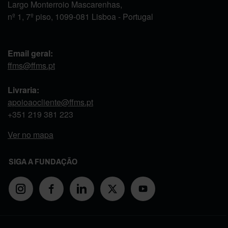
Largo Monterroio Mascarenhas,
nº 1, 7º piso, 1099-081 Lisboa - Portugal
Email geral:
ffms@ffms.pt
Livraria:
apoioaocliente@ffms.pt
+351
219 381 223
Ver no mapa
SIGA A FUNDAÇÃO