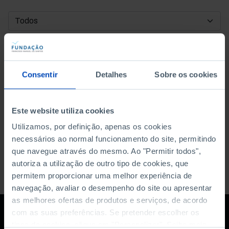
DATA DE INÍCIO
DATA DE FIM
Consentir
Detalhes
Sobre os cookies
ORDENAR POR
Este website utiliza cookies
Utilizamos, por definição, apenas os cookies
necessários ao normal funcionamento do site, permitindo
que navegue através do mesmo. Ao "Permitir todos",
autoriza a utilização de outro tipo de cookies, que
permitem proporcionar uma melhor experiência de
navegação, avaliar o desempenho do site ou apresentar
as melhores ofertas de produtos e serviços, de acordo
com as suas preferências. Se pretender escolher os
tipos de cookies, clique em "Personalizar". Saiba mais