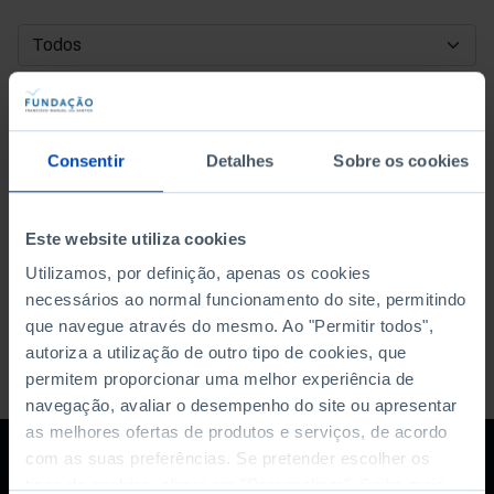
DATA DE INÍCIO
DATA DE FIM
Consentir
Detalhes
Sobre os cookies
ORDENAR POR
Este website utiliza cookies
Utilizamos, por definição, apenas os cookies
necessários ao normal funcionamento do site, permitindo
que navegue através do mesmo. Ao "Permitir todos",
autoriza a utilização de outro tipo de cookies, que
permitem proporcionar uma melhor experiência de
navegação, avaliar o desempenho do site ou apresentar
as melhores ofertas de produtos e serviços, de acordo
com as suas preferências. Se pretender escolher os
tipos de cookies, clique em "Personalizar". Saiba mais