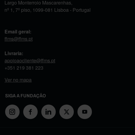
Largo Monterroio Mascarenhas,
nº 1, 7º piso, 1099-081 Lisboa - Portugal
Email geral:
ffms@ffms.pt
Livraria:
apoioaocliente@ffms.pt
+351
219 381 223
Ver no mapa
SIGA A FUNDAÇÃO