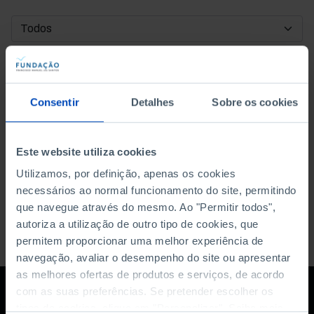
DATA DE INÍCIO
DATA DE FIM
Consentir
Detalhes
Sobre os cookies
ORDENAR POR
Este website utiliza cookies
Utilizamos, por definição, apenas os cookies
necessários ao normal funcionamento do site, permitindo
que navegue através do mesmo. Ao "Permitir todos",
autoriza a utilização de outro tipo de cookies, que
permitem proporcionar uma melhor experiência de
navegação, avaliar o desempenho do site ou apresentar
as melhores ofertas de produtos e serviços, de acordo
com as suas preferências. Se pretender escolher os
tipos de cookies, clique em "Personalizar". Saiba mais