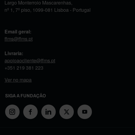
Largo Monterroio Mascarenhas,
nº 1, 7º piso, 1099-081 Lisboa - Portugal
Email geral:
ffms@ffms.pt
Livraria:
apoioaocliente@ffms.pt
+351
219 381 223
Ver no mapa
SIGA A FUNDAÇÃO