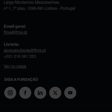
Largo Monterroio Mascarenhas,
nº 1, 7º piso, 1099-081 Lisboa - Portugal
Email geral:
ffms@ffms.pt
Livraria:
apoioaocliente@ffms.pt
+351
219 381 223
Ver no mapa
SIGA A FUNDAÇÃO