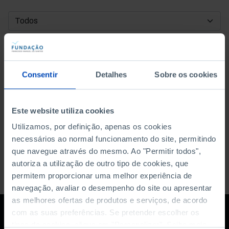
DATA DE INÍCIO
DATA DE FIM
Consentir
Detalhes
Sobre os cookies
ORDENAR POR
Este website utiliza cookies
Utilizamos, por definição, apenas os cookies
necessários ao normal funcionamento do site, permitindo
que navegue através do mesmo. Ao "Permitir todos",
autoriza a utilização de outro tipo de cookies, que
permitem proporcionar uma melhor experiência de
navegação, avaliar o desempenho do site ou apresentar
as melhores ofertas de produtos e serviços, de acordo
com as suas preferências. Se pretender escolher os
tipos de cookies, clique em "Personalizar". Saiba mais