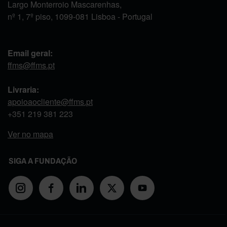
Largo Monterroio Mascarenhas,
nº 1, 7º piso, 1099-081 Lisboa - Portugal
Email geral:
ffms@ffms.pt
Livraria:
apoioaocliente@ffms.pt
+351
219 381 223
Ver no mapa
SIGA A FUNDAÇÃO