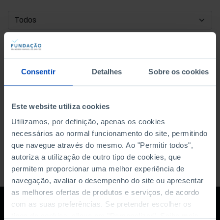
DATA DE INÍCIO
DATA DE FIM
Consentir
Detalhes
Sobre os cookies
ORDENAR POR
Este website utiliza cookies
Utilizamos, por definição, apenas os cookies
necessários ao normal funcionamento do site, permitindo
que navegue através do mesmo. Ao "Permitir todos",
autoriza a utilização de outro tipo de cookies, que
permitem proporcionar uma melhor experiência de
navegação, avaliar o desempenho do site ou apresentar
as melhores ofertas de produtos e serviços, de acordo
com as suas preferências. Se pretender escolher os
tipos de cookies, clique em "Personalizar". Saiba mais