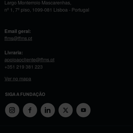
Largo Monterroio Mascarenhas,
nº 1, 7º piso, 1099-081 Lisboa - Portugal
Email geral:
ffms@ffms.pt
Livraria:
apoioaocliente@ffms.pt
+351
219 381 223
Ver no mapa
SIGA A FUNDAÇÃO