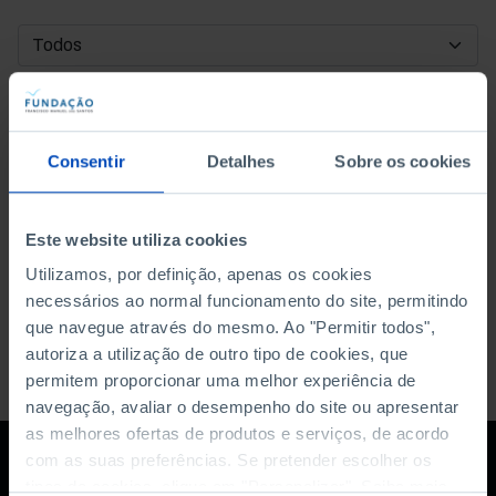
DATA DE INÍCIO
DATA DE FIM
Consentir
Detalhes
Sobre os cookies
ORDENAR POR
Este website utiliza cookies
Utilizamos, por definição, apenas os cookies
necessários ao normal funcionamento do site, permitindo
que navegue através do mesmo. Ao "Permitir todos",
autoriza a utilização de outro tipo de cookies, que
permitem proporcionar uma melhor experiência de
navegação, avaliar o desempenho do site ou apresentar
as melhores ofertas de produtos e serviços, de acordo
com as suas preferências. Se pretender escolher os
tipos de cookies, clique em "Personalizar". Saiba mais