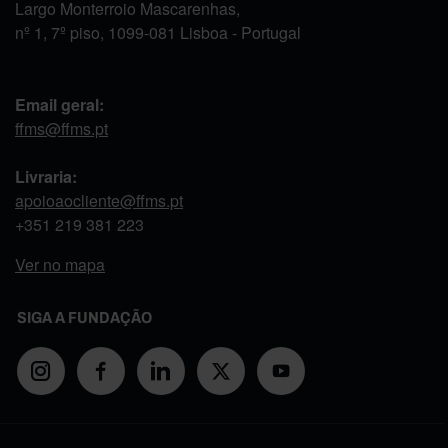
Largo Monterroio Mascarenhas,
nº 1, 7º piso, 1099-081 Lisboa - Portugal
Email geral:
ffms@ffms.pt
Livraria:
apoioaocliente@ffms.pt
+351
219 381 223
Ver no mapa
SIGA A FUNDAÇÃO