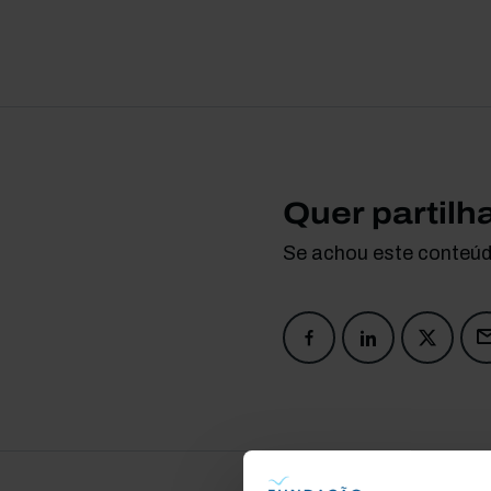
Quer partilh
Se achou este conteúdo