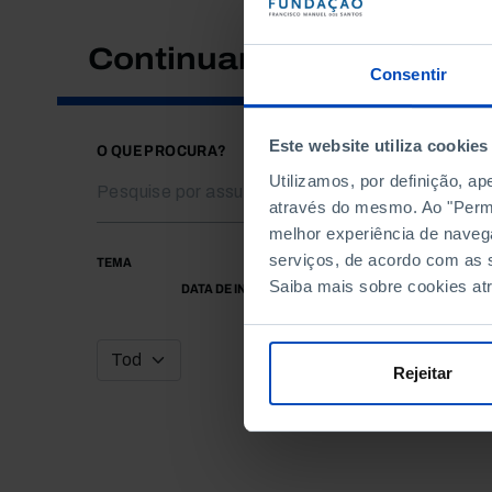
Continuar a pesquisar
Consentir
Este website utiliza cookies
O QUE PROCURA?
Utilizamos, por definição, a
através do mesmo. Ao "Permit
melhor experiência de naveg
serviços, de acordo com as s
TEMA
Saiba mais sobre cookies at
DATA DE INÍCIO
Rejeitar