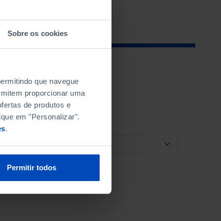
Sobre os cookies
 permitindo que navegue
permitem proporcionar uma
fertas de produtos e
ique em "Personalizar".
es
.
ORDENAR POR
Permitir todos