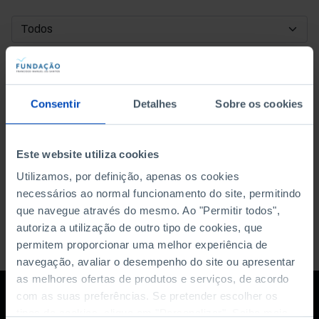
DATA DE INÍCIO
DATA DE FIM
Consentir
Detalhes
Sobre os cookies
ORDENAR POR
Este website utiliza cookies
Utilizamos, por definição, apenas os cookies
necessários ao normal funcionamento do site, permitindo
que navegue através do mesmo. Ao "Permitir todos",
autoriza a utilização de outro tipo de cookies, que
permitem proporcionar uma melhor experiência de
navegação, avaliar o desempenho do site ou apresentar
as melhores ofertas de produtos e serviços, de acordo
com as suas preferências. Se pretender escolher os
tipos de cookies, clique em "Personalizar". Saiba mais