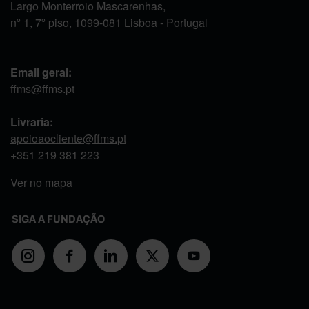
Largo Monterroio Mascarenhas,
nº 1, 7º piso, 1099-081 Lisboa - Portugal
Email geral:
ffms@ffms.pt
Livraria:
apoioaocliente@ffms.pt
+351
219 381 223
Ver no mapa
SIGA A FUNDAÇÃO