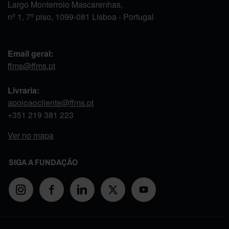
Largo Monterroio Mascarenhas,
nº 1, 7º piso, 1099-081 Lisboa - Portugal
Email geral:
ffms@ffms.pt
Livraria:
apoioaocliente@ffms.pt
+351
219 381 223
Ver no mapa
SIGA A FUNDAÇÃO