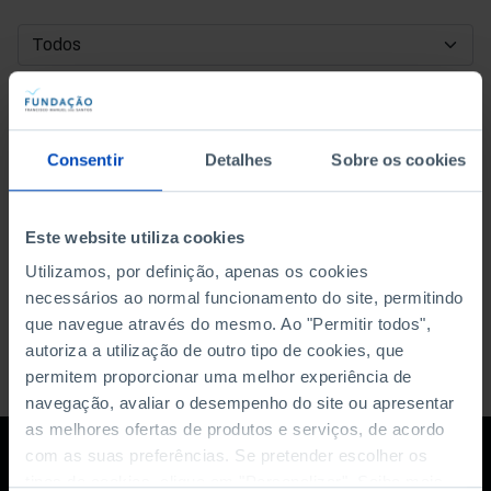
DATA DE INÍCIO
DATA DE FIM
Consentir
Detalhes
Sobre os cookies
ORDENAR POR
Este website utiliza cookies
Utilizamos, por definição, apenas os cookies
necessários ao normal funcionamento do site, permitindo
que navegue através do mesmo. Ao "Permitir todos",
autoriza a utilização de outro tipo de cookies, que
permitem proporcionar uma melhor experiência de
navegação, avaliar o desempenho do site ou apresentar
as melhores ofertas de produtos e serviços, de acordo
com as suas preferências. Se pretender escolher os
tipos de cookies, clique em "Personalizar". Saiba mais