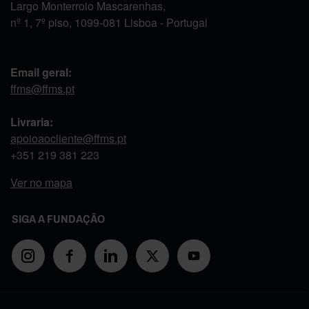
Largo Monterroio Mascarenhas,
nº 1, 7º piso, 1099-081 Lisboa - Portugal
Email geral:
ffms@ffms.pt
Livraria:
apoioaocliente@ffms.pt
+351
219 381 223
Ver no mapa
SIGA A FUNDAÇÃO