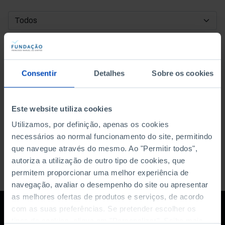
DATA DE INÍCIO
DATA DE FIM
Consentir
Detalhes
Sobre os cookies
ORDENAR POR
Este website utiliza cookies
Utilizamos, por definição, apenas os cookies
necessários ao normal funcionamento do site, permitindo
que navegue através do mesmo. Ao "Permitir todos",
autoriza a utilização de outro tipo de cookies, que
permitem proporcionar uma melhor experiência de
navegação, avaliar o desempenho do site ou apresentar
as melhores ofertas de produtos e serviços, de acordo
com as suas preferências. Se pretender escolher os
tipos de cookies, clique em "Personalizar". Saiba mais