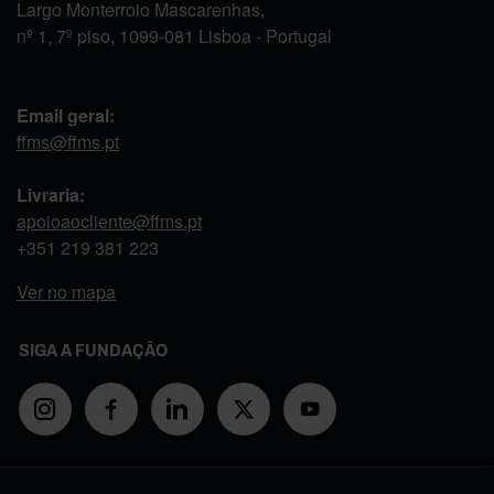
Largo Monterroio Mascarenhas,
nº 1, 7º piso, 1099-081 Lisboa - Portugal
Email geral:
ffms@ffms.pt
Livraria:
apoioaocliente@ffms.pt
+351
219 381 223
Ver no mapa
SIGA A FUNDAÇÃO