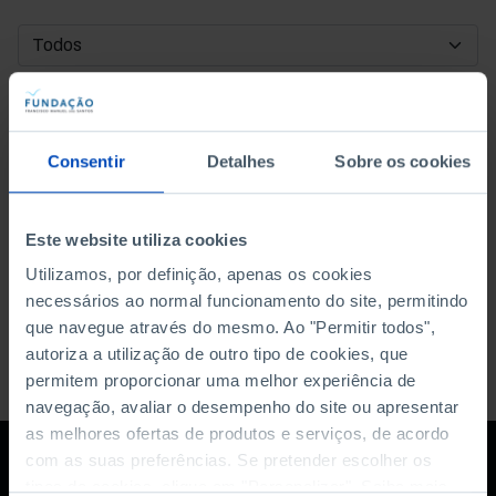
DATA DE INÍCIO
DATA DE FIM
Consentir
Detalhes
Sobre os cookies
ORDENAR POR
Este website utiliza cookies
Utilizamos, por definição, apenas os cookies
necessários ao normal funcionamento do site, permitindo
que navegue através do mesmo. Ao "Permitir todos",
autoriza a utilização de outro tipo de cookies, que
permitem proporcionar uma melhor experiência de
navegação, avaliar o desempenho do site ou apresentar
as melhores ofertas de produtos e serviços, de acordo
com as suas preferências. Se pretender escolher os
tipos de cookies, clique em "Personalizar". Saiba mais