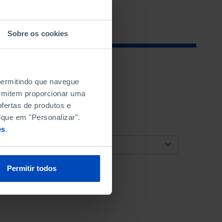
Sobre os cookies
 permitindo que navegue
permitem proporcionar uma
fertas de produtos e
ique em "Personalizar".
es
.
ORDENAR POR
Permitir todos