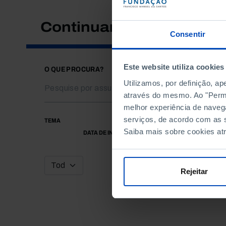
Continuar a pesquisar
Consentir
Este website utiliza cookies
O QUE PROCURA?
Utilizamos, por definição, a
através do mesmo. Ao "Permit
melhor experiência de naveg
serviços, de acordo com as s
TEMA
Saiba mais sobre cookies at
DATA DE INÍCIO
Rejeitar