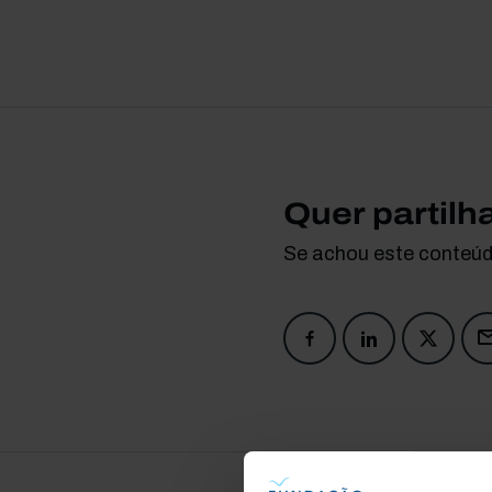
Quer partilh
Se achou este conteúdo