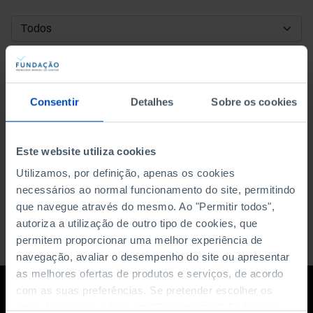
DATA DE INÍCIO
DATA DE FIM
Consentir
Detalhes
Sobre os cookies
ORDENAR POR
Este website utiliza cookies
Utilizamos, por definição, apenas os cookies
necessários ao normal funcionamento do site, permitindo
que navegue através do mesmo. Ao "Permitir todos",
autoriza a utilização de outro tipo de cookies, que
permitem proporcionar uma melhor experiência de
navegação, avaliar o desempenho do site ou apresentar
as melhores ofertas de produtos e serviços, de acordo
com as suas preferências. Se pretender escolher os
tipos de cookies, clique em "Personalizar". Saiba mais