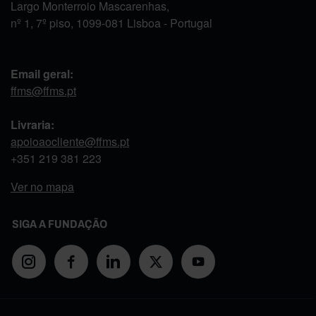
Largo Monterroio Mascarenhas,
nº 1, 7º piso, 1099-081 Lisboa - Portugal
Email geral:
ffms@ffms.pt
Livraria:
apoioaocliente@ffms.pt
+351
219 381 223
Ver no mapa
SIGA A FUNDAÇÃO