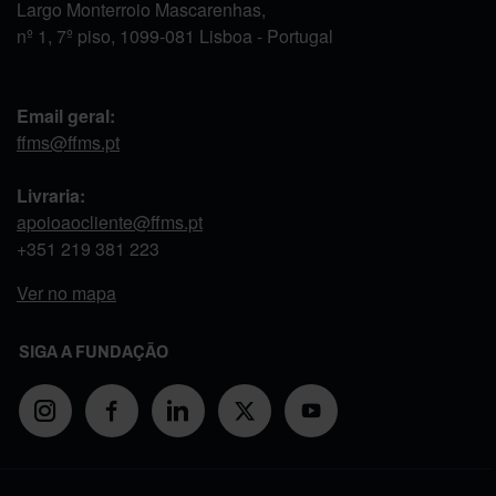
Largo Monterroio Mascarenhas,
nº 1, 7º piso, 1099-081 Lisboa - Portugal
Email geral:
ffms@ffms.pt
Livraria:
apoioaocliente@ffms.pt
+351
219 381 223
Ver no mapa
SIGA A FUNDAÇÃO