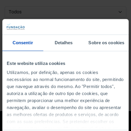
DATA DE INÍCIO
DATA DE FIM
Consentir
Detalhes
Sobre os cookies
ORDENAR POR
Este website utiliza cookies
Utilizamos, por definição, apenas os cookies
necessários ao normal funcionamento do site, permitindo
que navegue através do mesmo. Ao "Permitir todos",
autoriza a utilização de outro tipo de cookies, que
permitem proporcionar uma melhor experiência de
navegação, avaliar o desempenho do site ou apresentar
as melhores ofertas de produtos e serviços, de acordo
com as suas preferências. Se pretender escolher os
tipos de cookies, clique em "Personalizar". Saiba mais