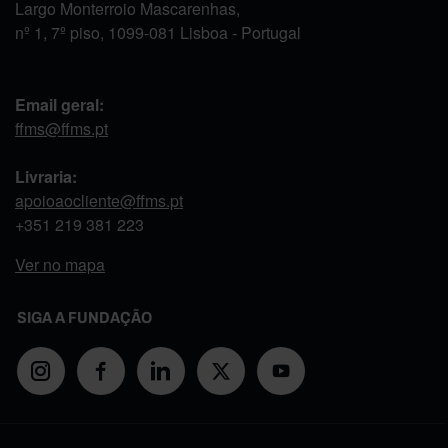
Largo Monterroio Mascarenhas,
nº 1, 7º piso, 1099-081 Lisboa - Portugal
Email geral:
ffms@ffms.pt
Livraria:
apoioaocliente@ffms.pt
+351
219 381 223
Ver no mapa
SIGA A FUNDAÇÃO