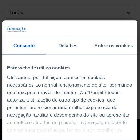
DATA DE INÍCIO
DATA DE FIM
Consentir
Detalhes
Sobre os cookies
ORDENAR POR
Este website utiliza cookies
Utilizamos, por definição, apenas os cookies
necessários ao normal funcionamento do site, permitindo
que navegue através do mesmo. Ao "Permitir todos",
autoriza a utilização de outro tipo de cookies, que
permitem proporcionar uma melhor experiência de
navegação, avaliar o desempenho do site ou apresentar
as melhores ofertas de produtos e serviços, de acordo
com as suas preferências. Se pretender escolher os
tipos de cookies, clique em "Personalizar". Saiba mais