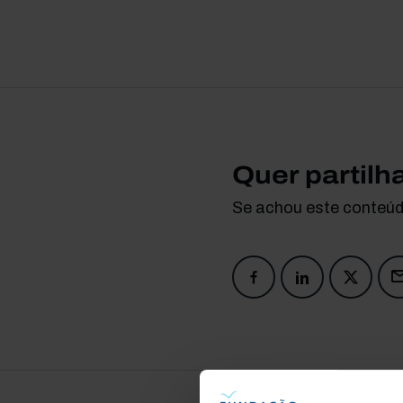
Quer partilh
Se achou este conteúdo