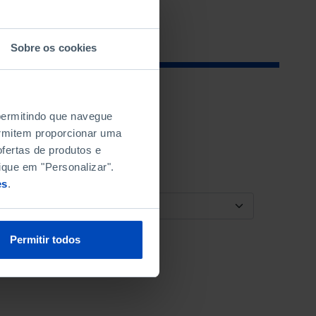
Sobre os cookies
 permitindo que navegue
permitem proporcionar uma
fertas de produtos e
ique em "Personalizar".
es
.
ORDENAR POR
Permitir todos