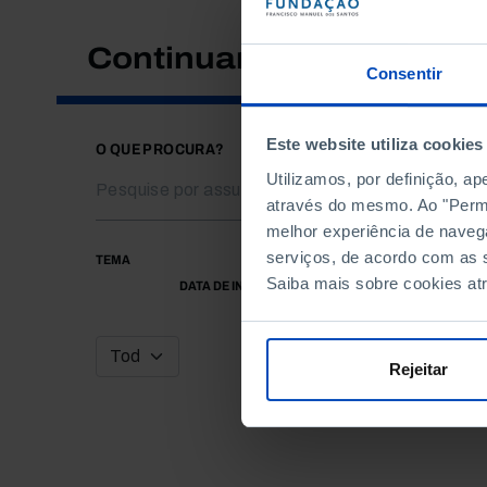
Continuar a pesquisar
Consentir
Este website utiliza cookies
O QUE PROCURA?
Utilizamos, por definição, a
através do mesmo. Ao "Permit
melhor experiência de naveg
serviços, de acordo com as s
TEMA
Saiba mais sobre cookies at
DATA DE INÍCIO
Rejeitar