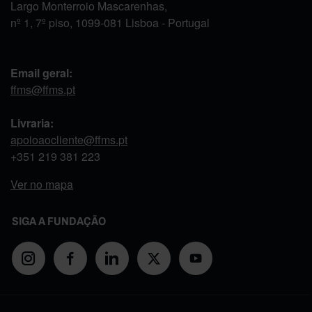
Largo Monterroio Mascarenhas,
nº 1, 7º piso, 1099-081 Lisboa - Portugal
Email geral:
ffms@ffms.pt
Livraria:
apoioaocliente@ffms.pt
+351
219 381 223
Ver no mapa
SIGA A FUNDAÇÃO