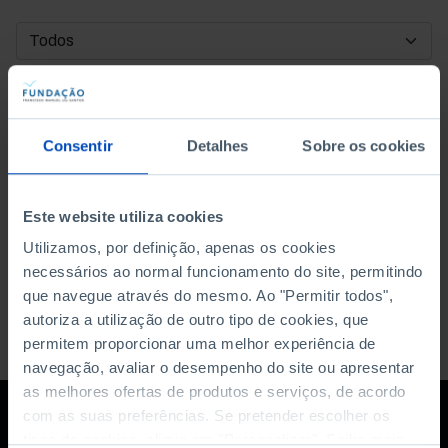
DATA DE INÍCIO
DATA DE FIM
Consentir
Detalhes
Sobre os cookies
ORDENAR POR
Este website utiliza cookies
Utilizamos, por definição, apenas os cookies
necessários ao normal funcionamento do site, permitindo
que navegue através do mesmo. Ao "Permitir todos",
autoriza a utilização de outro tipo de cookies, que
permitem proporcionar uma melhor experiência de
navegação, avaliar o desempenho do site ou apresentar
as melhores ofertas de produtos e serviços, de acordo
com as suas preferências. Se pretender escolher os
tipos de cookies, clique em "Personalizar". Saiba mais