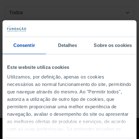
DATA DE INÍCIO
DATA DE FIM
Consentir
Detalhes
Sobre os cookies
ORDENAR POR
Este website utiliza cookies
Utilizamos, por definição, apenas os cookies
necessários ao normal funcionamento do site, permitindo
que navegue através do mesmo. Ao "Permitir todos",
autoriza a utilização de outro tipo de cookies, que
permitem proporcionar uma melhor experiência de
navegação, avaliar o desempenho do site ou apresentar
as melhores ofertas de produtos e serviços, de acordo
com as suas preferências. Se pretender escolher os
tipos de cookies, clique em "Personalizar". Saiba mais