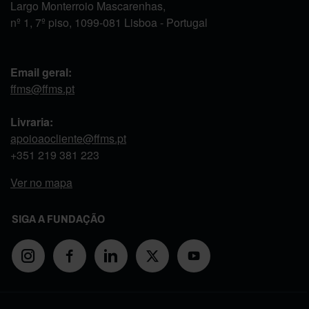
Largo Monterroio Mascarenhas,
nº 1, 7º piso, 1099-081 Lisboa - Portugal
Email geral:
ffms@ffms.pt
Livraria:
apoioaocliente@ffms.pt
+351
219 381 223
Ver no mapa
SIGA A FUNDAÇÃO