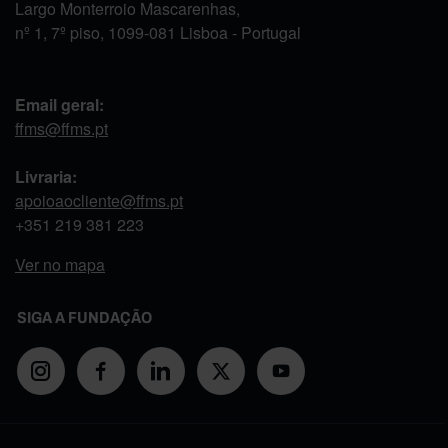
Largo Monterroio Mascarenhas,
nº 1, 7º piso, 1099-081 Lisboa - Portugal
Email geral:
ffms@ffms.pt
Livraria:
apoioaocliente@ffms.pt
+351
219 381 223
Ver no mapa
SIGA A FUNDAÇÃO