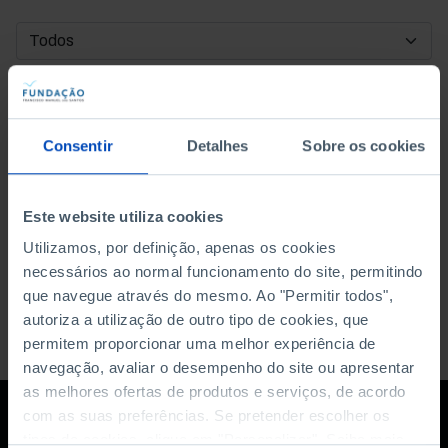
DATA DE INÍCIO
DATA DE FIM
Consentir
Detalhes
Sobre os cookies
ORDENAR POR
Este website utiliza cookies
Utilizamos, por definição, apenas os cookies
necessários ao normal funcionamento do site, permitindo
que navegue através do mesmo. Ao "Permitir todos",
autoriza a utilização de outro tipo de cookies, que
permitem proporcionar uma melhor experiência de
navegação, avaliar o desempenho do site ou apresentar
as melhores ofertas de produtos e serviços, de acordo
com as suas preferências. Se pretender escolher os
tipos de cookies, clique em "Personalizar". Saiba mais