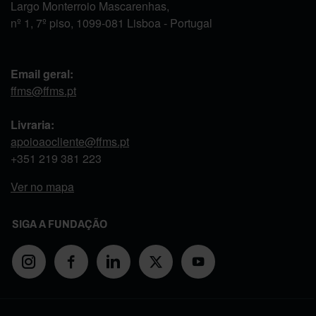
Largo Monterroio Mascarenhas,
nº 1, 7º piso, 1099-081 Lisboa - Portugal
Email geral:
ffms@ffms.pt
Livraria:
apoioaocliente@ffms.pt
+351
219 381 223
Ver no mapa
SIGA A FUNDAÇÃO