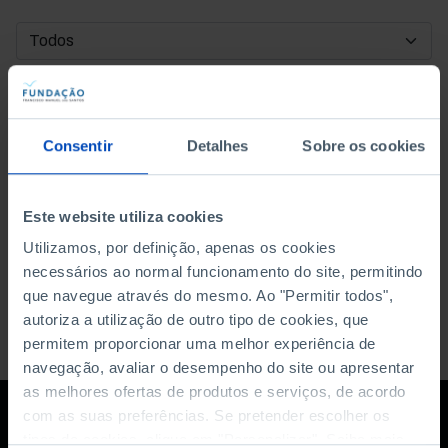
DATA DE INÍCIO
DATA DE FIM
Consentir
Detalhes
Sobre os cookies
ORDENAR POR
Este website utiliza cookies
Utilizamos, por definição, apenas os cookies
necessários ao normal funcionamento do site, permitindo
que navegue através do mesmo. Ao "Permitir todos",
autoriza a utilização de outro tipo de cookies, que
permitem proporcionar uma melhor experiência de
navegação, avaliar o desempenho do site ou apresentar
as melhores ofertas de produtos e serviços, de acordo
com as suas preferências. Se pretender escolher os
tipos de cookies, clique em "Personalizar". Saiba mais