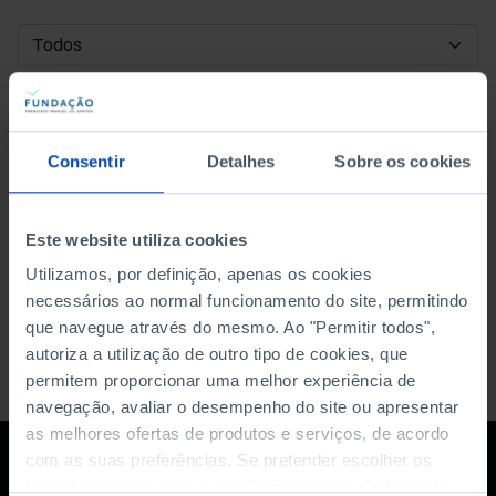
DATA DE INÍCIO
DATA DE FIM
Consentir
Detalhes
Sobre os cookies
ORDENAR POR
Este website utiliza cookies
Utilizamos, por definição, apenas os cookies
necessários ao normal funcionamento do site, permitindo
que navegue através do mesmo. Ao "Permitir todos",
autoriza a utilização de outro tipo de cookies, que
permitem proporcionar uma melhor experiência de
navegação, avaliar o desempenho do site ou apresentar
as melhores ofertas de produtos e serviços, de acordo
com as suas preferências. Se pretender escolher os
tipos de cookies, clique em "Personalizar". Saiba mais