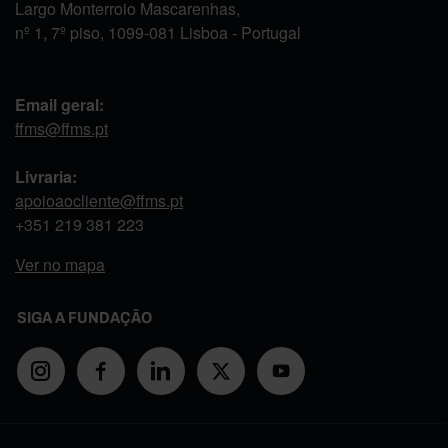
Largo Monterroio Mascarenhas,
nº 1, 7º piso, 1099-081 Lisboa - Portugal
Email geral:
ffms@ffms.pt
Livraria:
apoioaocliente@ffms.pt
+351
219 381 223
Ver no mapa
SIGA A FUNDAÇÃO