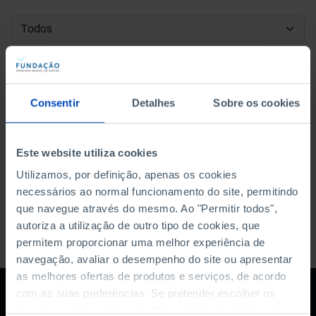
DATA DE INÍCIO
DATA DE FIM
Consentir
Detalhes
Sobre os cookies
ORDENAR POR
Este website utiliza cookies
Utilizamos, por definição, apenas os cookies
necessários ao normal funcionamento do site, permitindo
que navegue através do mesmo. Ao "Permitir todos",
autoriza a utilização de outro tipo de cookies, que
permitem proporcionar uma melhor experiência de
navegação, avaliar o desempenho do site ou apresentar
as melhores ofertas de produtos e serviços, de acordo
com as suas preferências. Se pretender escolher os
tipos de cookies, clique em "Personalizar". Saiba mais