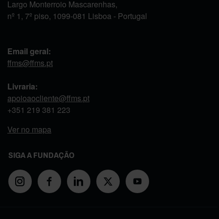
Largo Monterroio Mascarenhas,
nº 1, 7º piso, 1099-081 Lisboa - Portugal
Email geral:
ffms@ffms.pt
Livraria:
apoioaocliente@ffms.pt
+351
219 381 223
Ver no mapa
SIGA A FUNDAÇÃO