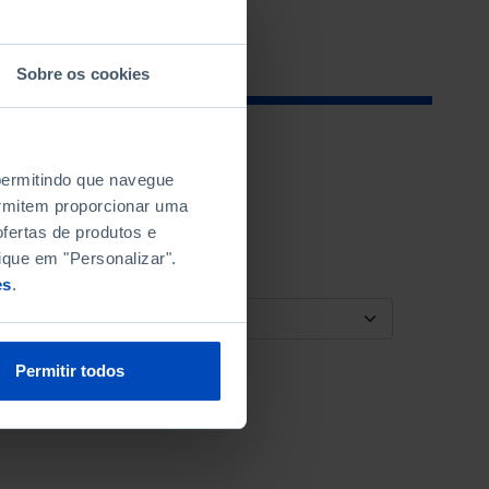
Sobre os cookies
 permitindo que navegue
permitem proporcionar uma
fertas de produtos e
ique em "Personalizar".
es
.
ORDENAR POR
Permitir todos