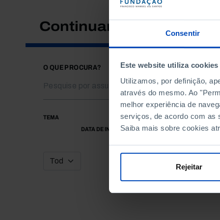
Continuar a pesquisar
Consentir
Este website utiliza cookies
O QUE PROCURA?
Utilizamos, por definição, a
através do mesmo. Ao "Permit
melhor experiência de naveg
serviços, de acordo com as s
TEMA
Saiba mais sobre cookies at
DATA DE INÍCIO
Rejeitar