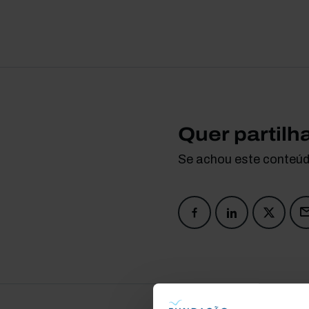
Quer partilh
Se achou este conteúdo