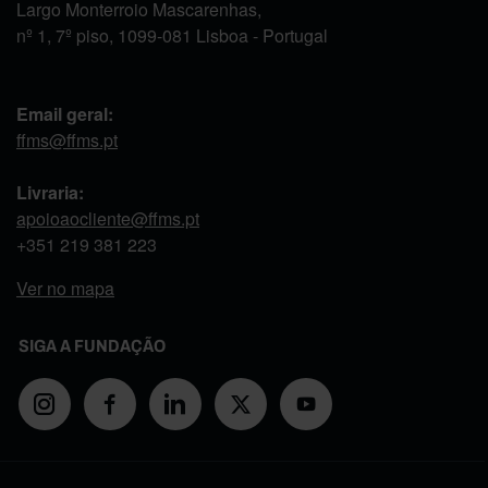
Largo Monterroio Mascarenhas,
nº 1, 7º piso, 1099-081 Lisboa - Portugal
Email geral:
ffms@ffms.pt
Livraria:
apoioaocliente@ffms.pt
+351
219 381 223
Ver no mapa
SIGA A FUNDAÇÃO