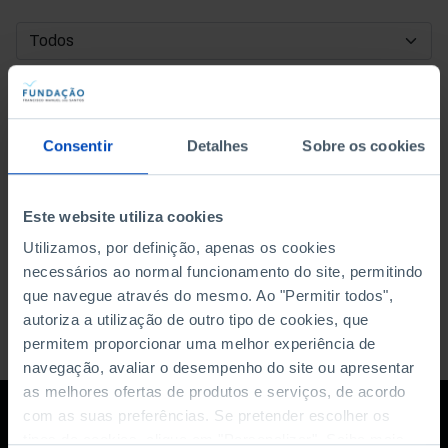
DATA DE INÍCIO
DATA DE FIM
Consentir
Detalhes
Sobre os cookies
ORDENAR POR
Este website utiliza cookies
Utilizamos, por definição, apenas os cookies
necessários ao normal funcionamento do site, permitindo
que navegue através do mesmo. Ao "Permitir todos",
autoriza a utilização de outro tipo de cookies, que
permitem proporcionar uma melhor experiência de
navegação, avaliar o desempenho do site ou apresentar
as melhores ofertas de produtos e serviços, de acordo
com as suas preferências. Se pretender escolher os
tipos de cookies, clique em "Personalizar". Saiba mais