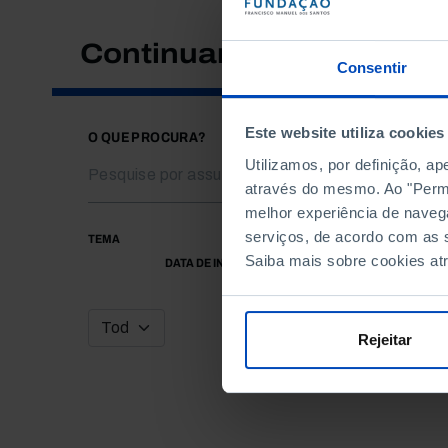
Continuar a pesquisar
Consentir
Este website utiliza cookies
O QUE PROCURA?
Utilizamos, por definição, a
através do mesmo. Ao "Permit
melhor experiência de naveg
serviços, de acordo com as s
TEMA
Saiba mais sobre cookies at
DATA DE INÍCIO
Rejeitar