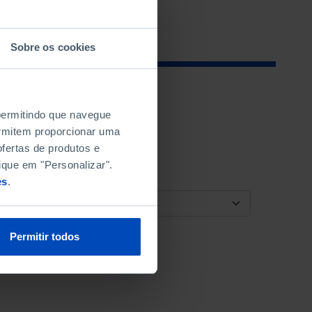
Sobre os cookies
 permitindo que navegue
permitem proporcionar uma
fertas de produtos e
ique em "Personalizar".
es
.
ORDENAR POR
Permitir todos