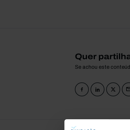
Quer partilh
Se achou este conteúdo