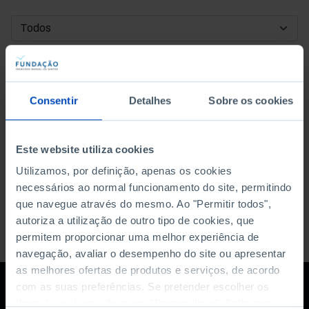
DATA DE INÍCIO
DATA DE FIM
Consentir
Detalhes
Sobre os cookies
ORDENAR POR
Este website utiliza cookies
Utilizamos, por definição, apenas os cookies
necessários ao normal funcionamento do site, permitindo
que navegue através do mesmo. Ao "Permitir todos",
autoriza a utilização de outro tipo de cookies, que
permitem proporcionar uma melhor experiência de
navegação, avaliar o desempenho do site ou apresentar
as melhores ofertas de produtos e serviços, de acordo
com as suas preferências. Se pretender escolher os
tipos de cookies, clique em "Personalizar". Saiba mais