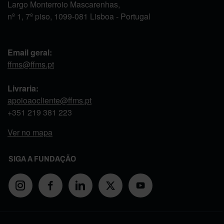
Largo Monterroio Mascarenhas,
nº 1, 7º piso, 1099-081 Lisboa - Portugal
Email geral:
ffms@ffms.pt
Livraria:
apoioaocliente@ffms.pt
+351
219 381 223
Ver no mapa
SIGA A FUNDAÇÃO