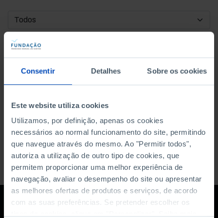
DATA DE INÍCIO
DATA DE FIM
Consentir
Detalhes
Sobre os cookies
ORDENAR POR
Este website utiliza cookies
Utilizamos, por definição, apenas os cookies
necessários ao normal funcionamento do site, permitindo
que navegue através do mesmo. Ao "Permitir todos",
autoriza a utilização de outro tipo de cookies, que
permitem proporcionar uma melhor experiência de
navegação, avaliar o desempenho do site ou apresentar
as melhores ofertas de produtos e serviços, de acordo
com as suas preferências. Se pretender escolher os
tipos de cookies, clique em "Personalizar". Saiba mais