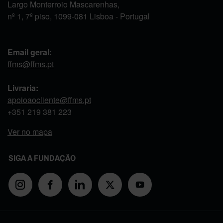
Largo Monterroio Mascarenhas,
nº 1, 7º piso, 1099-081 Lisboa - Portugal
Email geral:
ffms@ffms.pt
Livraria:
apoioaocliente@ffms.pt
+351
219 381 223
Ver no mapa
SIGA A FUNDAÇÃO