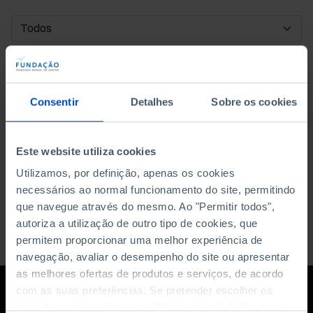
DATA DE INÍCIO
DATA DE FIM
Consentir
Detalhes
Sobre os cookies
ORDENAR POR
Este website utiliza cookies
Utilizamos, por definição, apenas os cookies
necessários ao normal funcionamento do site, permitindo
que navegue através do mesmo. Ao "Permitir todos",
autoriza a utilização de outro tipo de cookies, que
permitem proporcionar uma melhor experiência de
navegação, avaliar o desempenho do site ou apresentar
as melhores ofertas de produtos e serviços, de acordo
com as suas preferências. Se pretender escolher os
tipos de cookies, clique em "Personalizar". Saiba mais