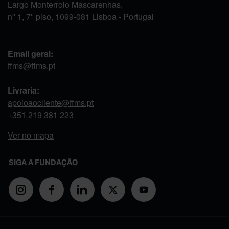
Largo Monterroio Mascarenhas,
nº 1, 7º piso, 1099-081 Lisboa - Portugal
Email geral:
ffms@ffms.pt
Livraria:
apoioaocliente@ffms.pt
+351
219 381 223
Ver no mapa
SIGA A FUNDAÇÃO