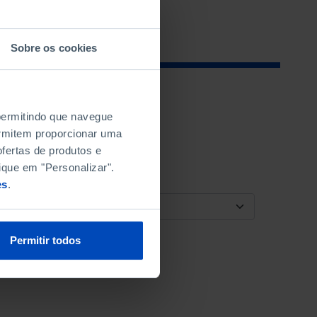
Sobre os cookies
 permitindo que navegue
permitem proporcionar uma
fertas de produtos e
ique em "Personalizar".
es
.
ORDENAR POR
Permitir todos