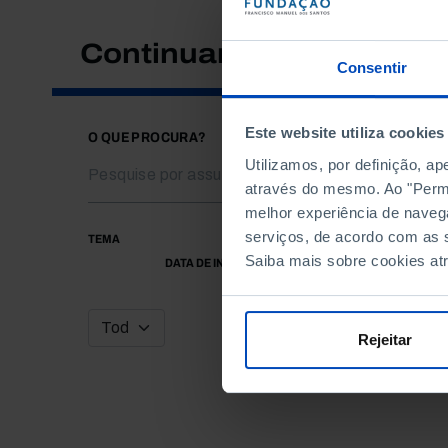
Continuar a pesquisar
Consentir
Este website utiliza cookies
O QUE PROCURA?
Utilizamos, por definição, a
através do mesmo. Ao "Permit
melhor experiência de naveg
serviços, de acordo com as s
TEMA
Saiba mais sobre cookies at
DATA DE INÍCIO
Rejeitar