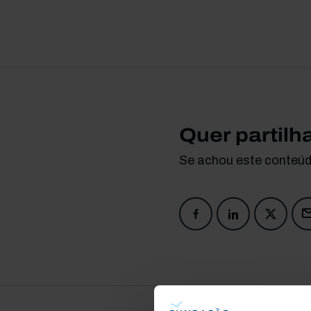
Quer partilh
Se achou este conteúdo