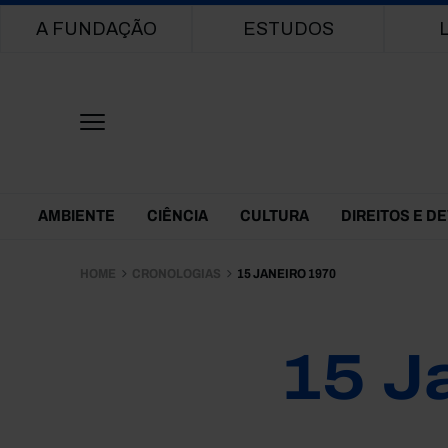
Main navigation
A FUNDAÇÃO
ESTUDOS
Themes Menu
AMBIENTE
CIÊNCIA
CULTURA
DIREITOS E D
HOME
CRONOLOGIAS
15 JANEIRO 1970
15 J