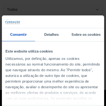
DATA DE INÍCIO
DATA DE FIM
Consentir
Detalhes
Sobre os cookies
ORDENAR POR
Este website utiliza cookies
Utilizamos, por definição, apenas os cookies
necessários ao normal funcionamento do site, permitindo
que navegue através do mesmo. Ao "Permitir todos",
autoriza a utilização de outro tipo de cookies, que
permitem proporcionar uma melhor experiência de
navegação, avaliar o desempenho do site ou apresentar
as melhores ofertas de produtos e serviços, de acordo
com as suas preferências. Se pretender escolher os
tipos de cookies, clique em "Personalizar". Saiba mais