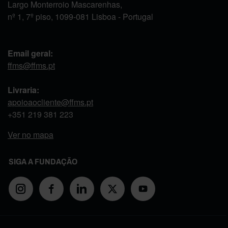
Largo Monterroio Mascarenhas,
nº 1, 7º piso, 1099-081 Lisboa - Portugal
Email geral:
ffms@ffms.pt
Livraria:
apoioaocliente@ffms.pt
+351
219 381 223
Ver no mapa
SIGA A FUNDAÇÃO