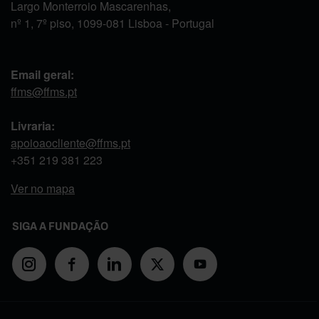
Largo Monterroio Mascarenhas,
nº 1, 7º piso, 1099-081 Lisboa - Portugal
Email geral:
ffms@ffms.pt
Livraria:
apoioaocliente@ffms.pt
+351
219 381 223
Ver no mapa
SIGA A FUNDAÇÃO