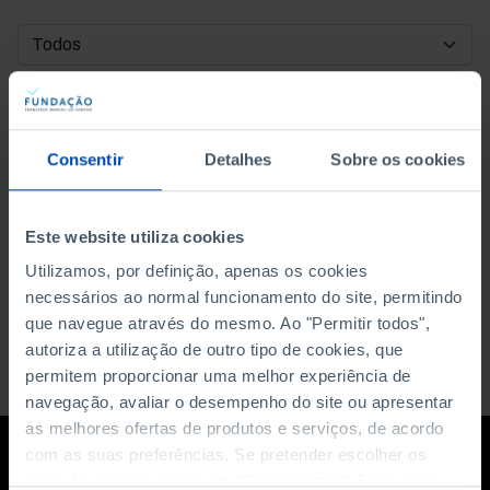
DATA DE INÍCIO
DATA DE FIM
Consentir
Detalhes
Sobre os cookies
ORDENAR POR
Este website utiliza cookies
Utilizamos, por definição, apenas os cookies
necessários ao normal funcionamento do site, permitindo
que navegue através do mesmo. Ao "Permitir todos",
autoriza a utilização de outro tipo de cookies, que
permitem proporcionar uma melhor experiência de
navegação, avaliar o desempenho do site ou apresentar
as melhores ofertas de produtos e serviços, de acordo
com as suas preferências. Se pretender escolher os
tipos de cookies, clique em "Personalizar". Saiba mais