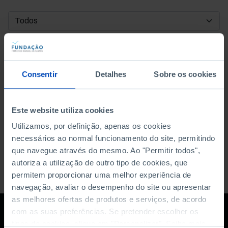
DATA DE INÍCIO
DATA DE FIM
Consentir
Detalhes
Sobre os cookies
ORDENAR POR
Este website utiliza cookies
Utilizamos, por definição, apenas os cookies
necessários ao normal funcionamento do site, permitindo
que navegue através do mesmo. Ao "Permitir todos",
autoriza a utilização de outro tipo de cookies, que
permitem proporcionar uma melhor experiência de
navegação, avaliar o desempenho do site ou apresentar
as melhores ofertas de produtos e serviços, de acordo
com as suas preferências. Se pretender escolher os
tipos de cookies, clique em "Personalizar". Saiba mais