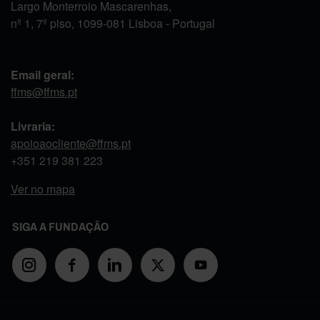
Largo Monterroio Mascarenhas,
nº 1, 7º piso, 1099-081 Lisboa - Portugal
Email geral:
ffms@ffms.pt
Livraria:
apoioaocliente@ffms.pt
+351
219 381 223
Ver no mapa
SIGA A FUNDAÇÃO