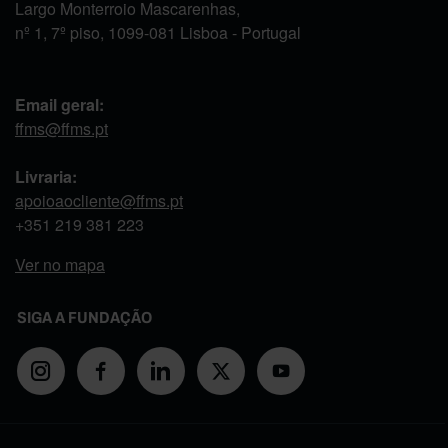
Largo Monterroio Mascarenhas,
nº 1, 7º piso, 1099-081 Lisboa - Portugal
Email geral:
ffms@ffms.pt
Livraria:
apoioaocliente@ffms.pt
+351
219 381 223
Ver no mapa
SIGA A FUNDAÇÃO