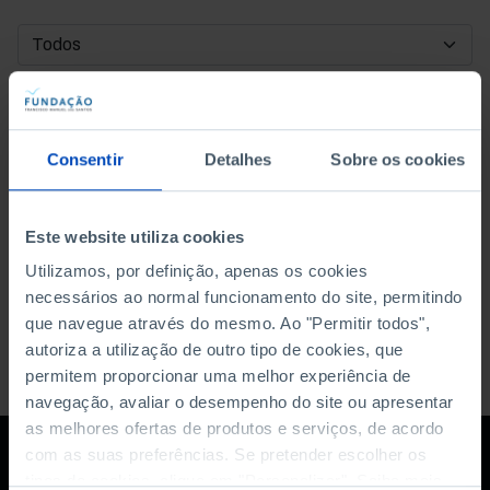
DATA DE INÍCIO
DATA DE FIM
Consentir
Detalhes
Sobre os cookies
ORDENAR POR
Este website utiliza cookies
Utilizamos, por definição, apenas os cookies
necessários ao normal funcionamento do site, permitindo
que navegue através do mesmo. Ao "Permitir todos",
autoriza a utilização de outro tipo de cookies, que
permitem proporcionar uma melhor experiência de
navegação, avaliar o desempenho do site ou apresentar
as melhores ofertas de produtos e serviços, de acordo
com as suas preferências. Se pretender escolher os
tipos de cookies, clique em "Personalizar". Saiba mais