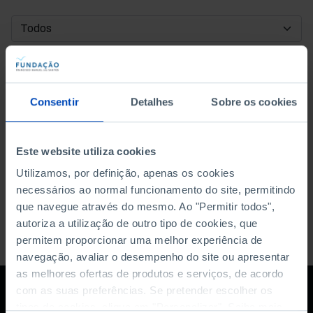
DATA DE INÍCIO
DATA DE FIM
Consentir
Detalhes
Sobre os cookies
ORDENAR POR
Este website utiliza cookies
Utilizamos, por definição, apenas os cookies
necessários ao normal funcionamento do site, permitindo
que navegue através do mesmo. Ao "Permitir todos",
autoriza a utilização de outro tipo de cookies, que
permitem proporcionar uma melhor experiência de
navegação, avaliar o desempenho do site ou apresentar
as melhores ofertas de produtos e serviços, de acordo
com as suas preferências. Se pretender escolher os
tipos de cookies, clique em "Personalizar". Saiba mais