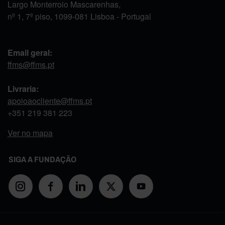
Largo Monterroio Mascarenhas,
nº 1, 7º piso, 1099-081 Lisboa - Portugal
Email geral:
ffms@ffms.pt
Livraria:
apoioaocliente@ffms.pt
+351
219 381 223
Ver no mapa
SIGA A FUNDAÇÃO