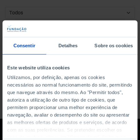
DATA DE INÍCIO
DATA DE FIM
Consentir
Detalhes
Sobre os cookies
ORDENAR POR
Este website utiliza cookies
Utilizamos, por definição, apenas os cookies
necessários ao normal funcionamento do site, permitindo
que navegue através do mesmo. Ao "Permitir todos",
autoriza a utilização de outro tipo de cookies, que
permitem proporcionar uma melhor experiência de
navegação, avaliar o desempenho do site ou apresentar
as melhores ofertas de produtos e serviços, de acordo
com as suas preferências. Se pretender escolher os
tipos de cookies, clique em "Personalizar". Saiba mais