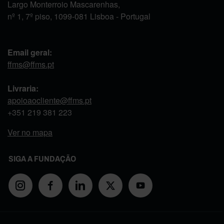
Largo Monterroio Mascarenhas,
nº 1, 7º piso, 1099-081 Lisboa - Portugal
Email geral:
ffms@ffms.pt
Livraria:
apoioaocliente@ffms.pt
+351
219 381 223
Ver no mapa
SIGA A FUNDAÇÃO