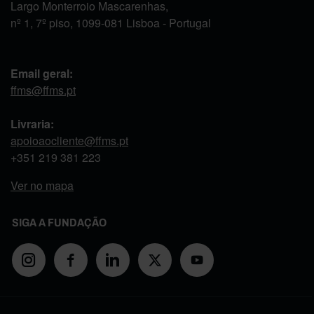
Largo Monterroio Mascarenhas,
nº 1, 7º piso, 1099-081 Lisboa - Portugal
Email geral:
ffms@ffms.pt
Livraria:
apoioaocliente@ffms.pt
+351
219 381 223
Ver no mapa
SIGA A FUNDAÇÃO