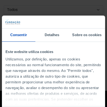
DATA DE INÍCIO
DATA DE FIM
Consentir
Detalhes
Sobre os cookies
ORDENAR POR
Este website utiliza cookies
Utilizamos, por definição, apenas os cookies
necessários ao normal funcionamento do site, permitindo
que navegue através do mesmo. Ao "Permitir todos",
autoriza a utilização de outro tipo de cookies, que
permitem proporcionar uma melhor experiência de
navegação, avaliar o desempenho do site ou apresentar
as melhores ofertas de produtos e serviços, de acordo
com as suas preferências. Se pretender escolher os
tipos de cookies, clique em "Personalizar". Saiba mais