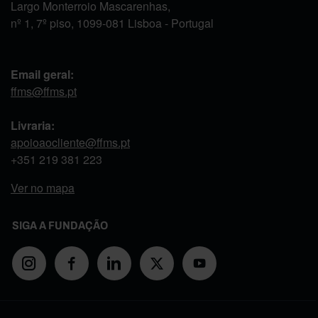
Largo Monterroio Mascarenhas,
nº 1, 7º piso, 1099-081 Lisboa - Portugal
Email geral:
ffms@ffms.pt
Livraria:
apoioaocliente@ffms.pt
+351
219 381 223
Ver no mapa
SIGA A FUNDAÇÃO