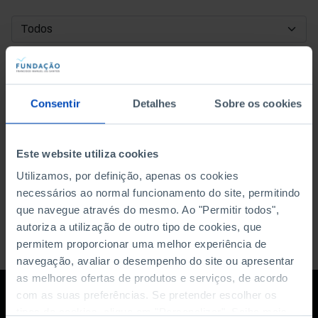
DATA DE INÍCIO
DATA DE FIM
Consentir
Detalhes
Sobre os cookies
ORDENAR POR
Este website utiliza cookies
Utilizamos, por definição, apenas os cookies
necessários ao normal funcionamento do site, permitindo
que navegue através do mesmo. Ao "Permitir todos",
autoriza a utilização de outro tipo de cookies, que
permitem proporcionar uma melhor experiência de
navegação, avaliar o desempenho do site ou apresentar
as melhores ofertas de produtos e serviços, de acordo
com as suas preferências. Se pretender escolher os
tipos de cookies, clique em "Personalizar". Saiba mais